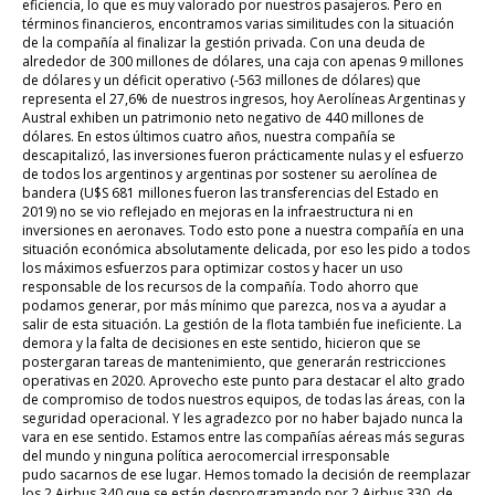
eficiencia, lo que es muy valorado por nuestros pasajeros.
Pero en
términos financieros, encontramos varias similitudes con la situación
de la compañía al finalizar la gestión privada. Con una deuda de
alrededor de 300 millones de dólares, una caja con apenas 9 millones
de dólares y un déficit operativo (-563 millones de dólares) que
representa el 27,6% de nuestros ingresos, hoy
Aerolíneas
Argentinas y
Austral exhiben un patrimonio neto negativo de 440 millones de
dólares.
En estos últimos cuatro años,
nuestra compañía se
descapitalizó, las inversiones fueron prácticamente nulas
y el esfuerzo
de todos los argentinos y argentinas por sostener su aerolínea de
bandera (U$S 681 millones fueron las transferencias del Estado en
2019) no se vio reflejado en mejoras en la infraestructura ni en
inversiones en aeronaves.
Todo esto pone a nuestra compañía en una
situación económica absolutamente delicada, por eso les pido a todos
los máximos esfuerzos para optimizar costos y hacer un uso
responsable de los recursos de la compañía. Todo ahorro que
podamos generar, por más mínimo que parezca, nos va a ayudar a
salir de esta situación.
La gestión de la flota también fue ineficiente. La
demora y la falta de decisiones en este sentido, hicieron que se
postergaran tareas de mantenimiento, que generarán restricciones
operativas en 2020. Aprovecho este punto para destacar el alto grado
de compromiso de todos nuestros equipos, de todas las áreas, con la
seguridad operacional. Y les agradezco por no haber bajado nunca la
vara en ese sentido. Estamos entre las compañías aéreas más seguras
del mundo y ninguna política aerocomercial irresponsable
pudo sacarnos de ese lugar.
Hemos tomado la decisión de reemplazar
los 2 Airbus 340 que se están desprogramando por 2 Airbus 330, de